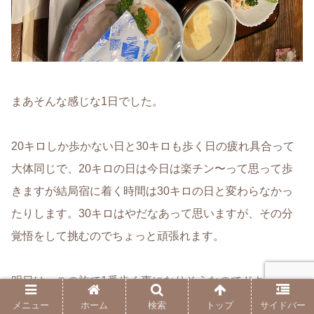
まあそんな感じな1日でした。
20キロしか歩かない日と30キロも歩く日の疲れ具合って
大体同じで、20キロの日は今日は楽チン〜って思って歩
きますが結局宿に着く時間は30キロの日と変わらなかっ
たりします。30キロはやだなあって思いますが、その分
覚悟をして挑むのでちょっと頑張れます。
明日は、この旅で1番歩く事になりそうなのでドキドキで
す。峠も越えていかないといけないので、気が重いですが
メニュー
ホーム
検索
トップ
サイドバー