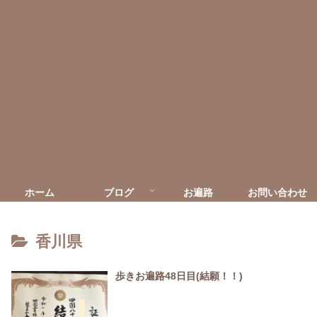
ホーム
ブログ
お遍路
お問い合わせ
香川県
歩きお遍路48日目(結願！！)