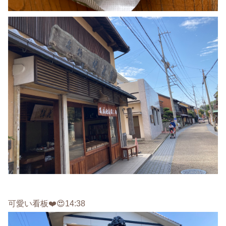
可愛い看板❤️😍14:38