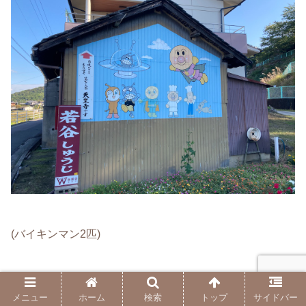
(バイキンマン2匹)
天皇寺に到着です〜15:02
メニュー
ホーム
検索
トップ
サイドバー