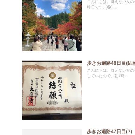
こんにちは。冴えない女の
昨日です。😂) ...
歩きお遍路48日目(結
こんにちは。冴えない女の
していたので、朝7時...
歩きお遍路47日目(?)