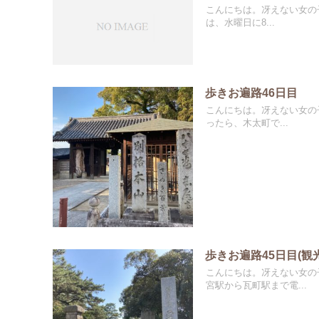
こんにちは。冴えない女の子
は、水曜日に8...
歩きお遍路46日目
こんにちは。冴えない女の子
ったら、木太町で...
歩きお遍路45日目(観光
こんにちは。冴えない女の
宮駅から瓦町駅まで電...