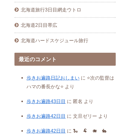
北海道旅行3日目網走ウトロ
北海道2日目帯広
北海道ハードスケジュール旅行
最近のコメント
歩きお遍路日記おしまい
に
⭐️次の監督は
ハマの番長かな⭐️
より
歩きお遍路43日目
に
匿名
より
歩きお遍路42日目
に
文旦ゼリー
より
歩きお遍路42日目
に
🐍 🐏 🐗 🐇