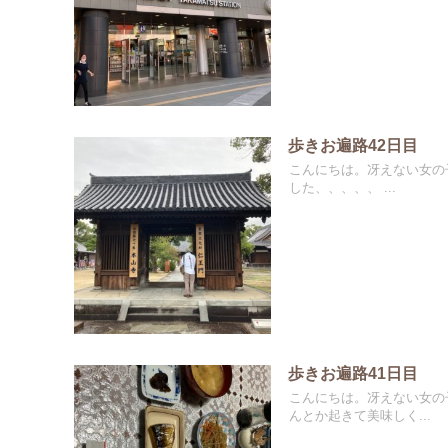
歩きお遍路42日目
こんにちは。冴えない女の子
した、、、、、 ...
歩きお遍路41日目
こんにちは。冴えない女の子
んとか起きて美味しく...