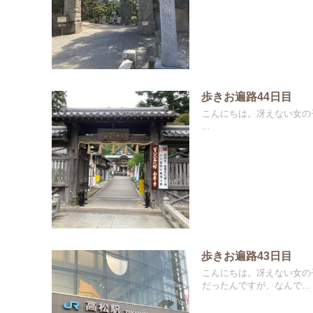
歩きお遍路44日目
こんにちは。冴えない女の
...
歩きお遍路43日目
こんにちは。冴えない女の
だったんですが、なんで...