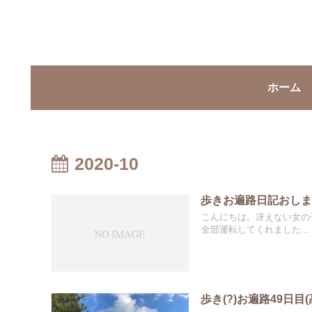
ホーム
2020-10
歩きお遍路日記おし
こんにちは。冴えない女の
全部運転してくれました...
歩き(?)お遍路49日目(