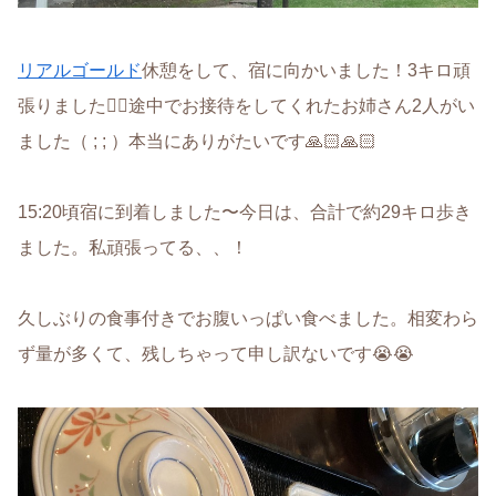
リアルゴールド
休憩をして、宿に向かいました！3キロ頑
張りました✊🏻途中でお接待をしてくれたお姉さん2人がい
ました‪（ ; ; ）‬本当にありがたいです🙏🏻🙏🏻
15:20頃宿に到着しました〜今日は、合計で約29キロ歩き
ました。私頑張ってる、、！
久しぶりの食事付きでお腹いっぱい食べました。相変わら
ず量が多くて、残しちゃって申し訳ないです😭😭