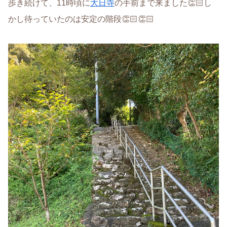
歩き続けて、11時頃に
大日寺
の手前まで来ました👏🏻し
かし待っていたのは安定の階段👏🏻👏🏻