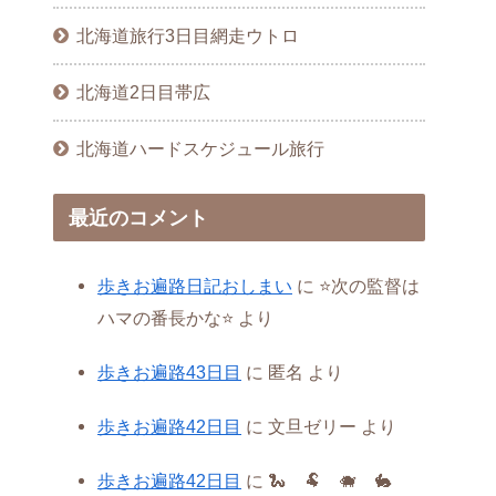
北海道旅行3日目網走ウトロ
北海道2日目帯広
北海道ハードスケジュール旅行
最近のコメント
歩きお遍路日記おしまい
に
⭐️次の監督は
ハマの番長かな⭐️
より
歩きお遍路43日目
に
匿名
より
歩きお遍路42日目
に
文旦ゼリー
より
歩きお遍路42日目
に
🐍 🐏 🐗 🐇