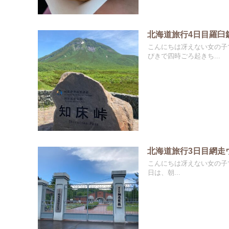
北海道旅行4日目羅臼
こんにちは冴えない女の子
びきで四時ごろ起きち...
北海道旅行3日目網走
こんにちは冴えない女の子で
日は、朝...