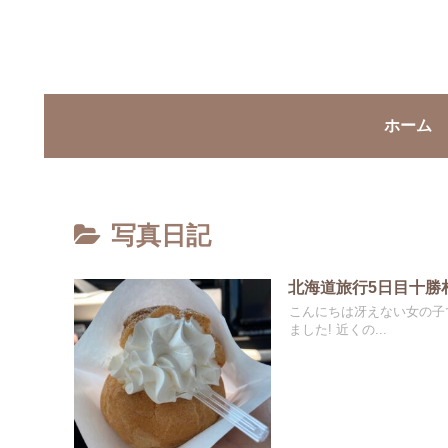
ホーム
写真日記
北海道旅行5日目十勝
こんにちは冴えない女の子
ました! 近くの...