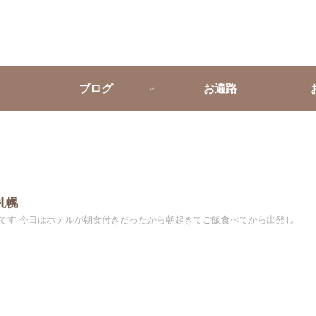
ブログ
お遍路
札幌
です 今日はホテルが朝食付きだったから朝起きてご飯食べてから出発し